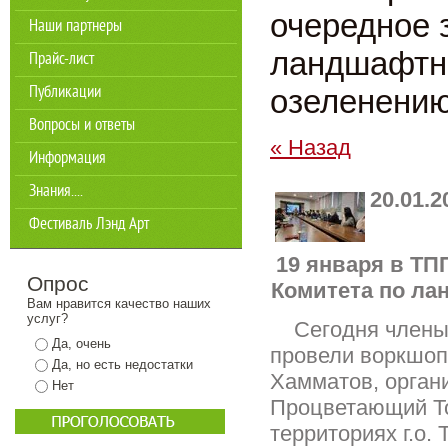
очередное 
Наши партнеры
ландшафтно
Прайс-лист
Публикации
озеленени
Вопросы и ответы
« Назад
Информация
Знания....
20.01.2
Фестиваль Лэнд Арт
19 января в ТП
Опрос
Комитета по ла
Вам нравится качество наших
услуг?
Сегодня члены л
Да, очень
провели воркшоп
Да, но есть недостатки
Хамматов, орган
Нет
Процветающий То
территориях г.о. 